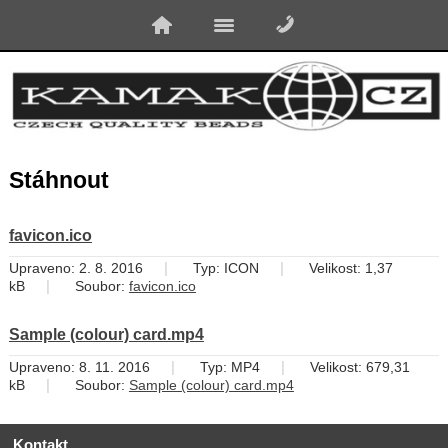
Stáhnout
favicon.ico
|
|
Upraveno: 2. 8. 2016
Typ: ICON
Velikost: 1,37
|
kB
Soubor:
favicon.ico
Sample (colour) card.mp4
|
|
Upraveno: 8. 11. 2016
Typ: MP4
Velikost: 679,31
|
kB
Soubor:
Sample (colour) card.mp4
Kontakt