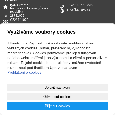
KAMAKO.CZ
+420 485 113 040
Řeznická 7, Liberec, Česká
info@kamako.cz
republika
28741072
CZ28741072
Copyright © 2026 KAMAKO.CZ
Využíváme soubory cookies
webové stránky
s AI,
doména
a
webhosting
u jediného 5★
Kliknutím na Přijmout cookies dáváte souhlas s uložením
vybraných cookies (nutné, preferenční, výkonnostní,
registrátora v ČR
marketingové). Cookies používáme pro lepší fungování
našeho webu, měření jeho výkonnosti a cílení a personalizaci
Zobrazit klasickou verzi
reklam. To jaké cookies budou uloženy, můžete svobodně
rozhodnout pod tlačítkem Upravit nastavení.
Prohlášení o cookies.
Upravit nastavení
Odmítnout cookies
Přijmout cookies